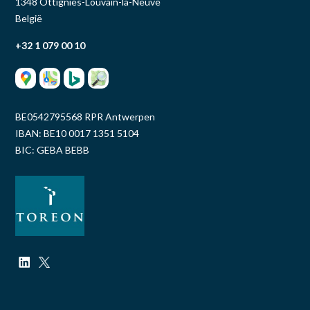
1348 Ottignies-Louvain-la-Neuve
België
+32 1 079 00 10
BE0542795568 RPR Antwerpen
IBAN: BE10 0017 1351 5104
BIC: GEBA BEBB