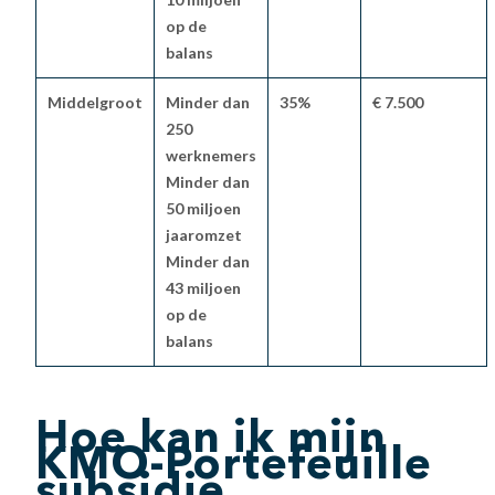
op de
balans
Middelgroot
Minder dan
35%
€ 7.500
250
werknemers
Minder dan
50 miljoen
jaaromzet
Minder dan
43 miljoen
op de
balans
Hoe kan ik mijn
KMO-Portefeuille
subsidie